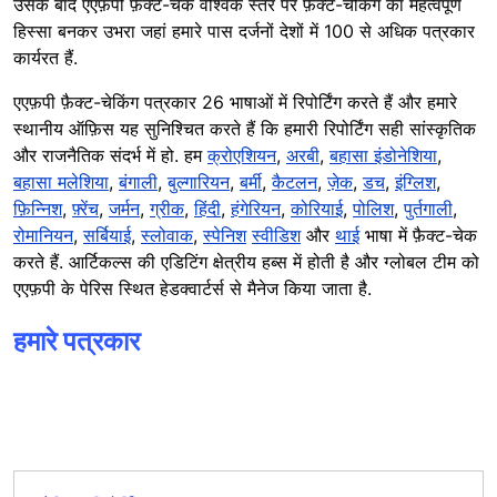
उसके बाद एएफ़पी फ़ैक्ट-चेक वैश्विक स्तर पर फ़ैक्ट-चेकिंग का महत्वपूर्ण
हिस्सा बनकर उभरा जहां हमारे पास दर्जनों देशों में 100 से अधिक पत्रकार
कार्यरत हैं.
एएफ़पी फ़ैक्ट-चेकिंग पत्रकार 26 भाषाओं में रिपोर्टिंग करते हैं और हमारे
स्थानीय ऑफ़िस यह सुनिश्चित करते हैं कि हमारी रिपोर्टिंग सही सांस्कृतिक
और राजनैतिक संदर्भ में हो. हम
क्रोएशियन
,
अरबी
,
बहासा इंडोनेशिया
,
बहासा मलेशिया
,
बंगाली
,
बुल्गारियन
,
बर्मी
,
कैटलन
,
ज़ेक
,
डच
,
इंग्लिश
,
फ़िन्निश
,
फ़्रेंच
,
जर्मन
,
ग्रीक
,
हिंदी
,
हंगेरियन
,
कोरियाई
,
पोलिश
,
पुर्तगाली
,
रोमानियन
,
सर्बियाई
,
स्लोवाक
,
स्पेनिश
स्वीडिश
और
थाई
भाषा में फ़ैक्ट-चेक
करते हैं. आर्टिकल्स की एडिटिंग क्षेत्रीय हब्स में होती है और ग्लोबल टीम को
एएफ़पी के पेरिस स्थित हेडक्वार्टर्स से मैनेज किया जाता है.
हमारे पत्रकार