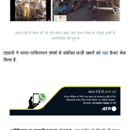
गलत दावे से शेयर की जा रही पोस्ट (बाएं) और गूगल मैप्स पर मौजूद दृश्यों के
स्क्रीनशॉट की तुलना
एएफ़पी ने भारत-पाकिस्तान संघर्ष से संबंधित फ़र्ज़ी खबरों को
यहां
फ़ैक्ट चेक
किया है.
Image