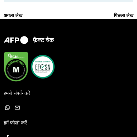
अगला लेख
पिछला लेख
फ़ैक्ट चेक
हमसे संपर्क करें
हमें फॉलो करें