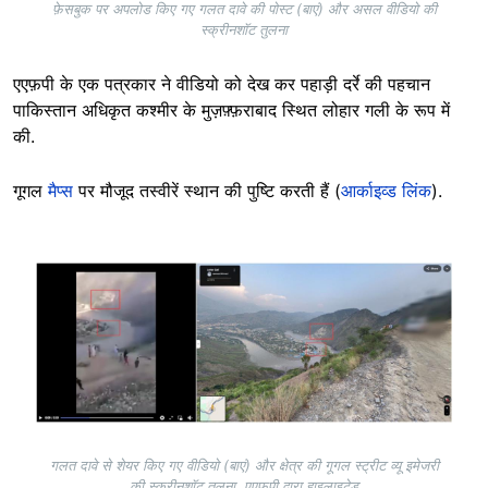
फ़ेसबुक पर अपलोड किए गए गलत दावे की पोस्ट (बाएं) और असल वीडियो की
स्क्रीनशॉट तुलना
एएफ़पी के एक पत्रकार ने वीडियो को देख कर पहाड़ी दर्रे की पहचान
पाकिस्तान अधिकृत कश्मीर के मुज़फ़्फ़राबाद स्थित लोहार गली के रूप में
की.
गूगल
मैप्स
पर मौजूद तस्वीरें स्थान की पुष्टि करती हैं (
आर्काइव्ड लिंक
).
Image
गलत दावे से शेयर किए गए वीडियो (बाएं) और क्षेत्र की गूगल स्ट्रीट व्यू इमेजरी
की स्क्रीनशॉट तुलना, एएफ़पी द्वारा हाइलाइटेड