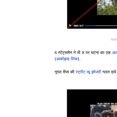
गलत द
द स्टेट्समैन ने भी X पर घटना का एक
अ
(
आर्काइव्ड लिंक
).
गूगल मैप्स की
स्ट्रीट व्यू इमेजरी
गलत दावे 
Image