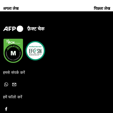
अगला लेख
पिछला लेख
फ़ैक्ट चेक
हमसे संपर्क करें
हमें फॉलो करें