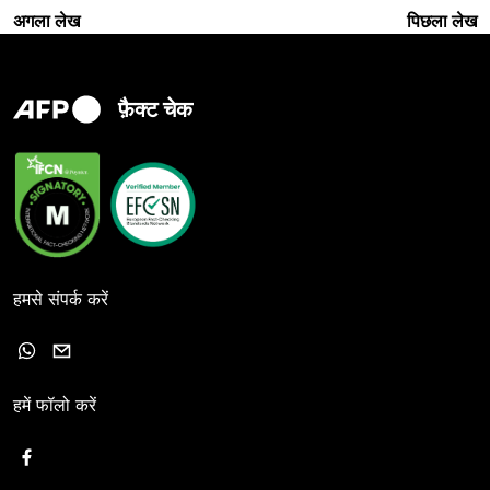
अगला लेख
पिछला लेख
फ़ैक्ट चेक
हमसे संपर्क करें
हमें फॉलो करें