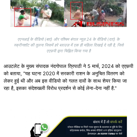
एएनआई के वीडियो (बाएं) और पश्चिम बंगाल न्यूज़ 24 के वीडियो (दाएं) के
स्क्रीनशॉट की तुलना जिसमें हरे ब्लाउज़ में एक ही महिला दिखाई दे रही है, जिसे
एएफ़पी द्वारा चिह्नित किया गया है
आउटलेट के मुख्य संपादक नंदगोपाल त्रिपाठी ने 5 मार्च, 2024 को एएफ़पी
को बताया, "यह घटना 2020 में सरकारी राशन के अनुचित वितरण को
लेकर हुई थी और अब इस वीडियो को गलत दावों के साथ शेयर किया जा
रहा है, इसका संदेशखली विरोध प्रदर्शन से कोई लेना-देना नहीं है."
Image