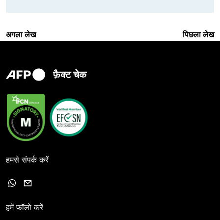
अगला लेख
पिछला लेख
फ़ैक्ट चेक
हमसे संपर्क करें
हमें फॉलो करें