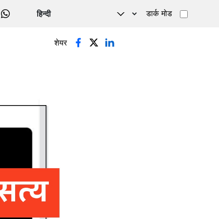
डार्क मोड
WHATSAPP
शेयर