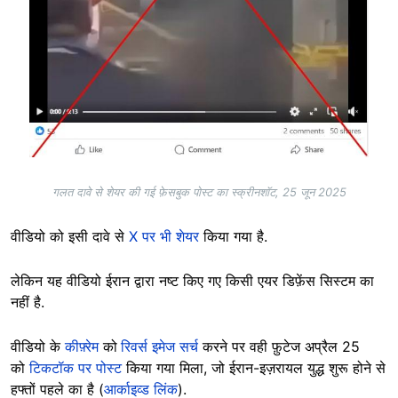
गलत दावे से शेयर की गई फ़ेसबुक पोस्ट का स्क्रीनशॉट, 25 जून 2025
वीडियो को इसी दावे से
X पर भी शेयर
किया गया है.
लेकिन यह वीडियो ईरान द्वारा नष्ट किए गए किसी एयर डिफ़ेंस सिस्टम का
नहीं है.
वीडियो के
कीफ़्रेम
को
रिवर्स इमेज सर्च
करने पर वही फ़ुटेज अप्रैल 25
को
टिकटॉक पर पोस्ट
किया गया मिला, जो ईरान-इज़रायल युद्ध शुरू होने से
हफ्तों पहले का है (
आर्काइव्ड लिंक
).