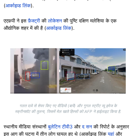
(
आर्काइव्ड लिंक
).
एएफ़पी ने इस
फ़ैक्ट्री
की
लोकेशन
की पुष्टि दक्षिण मलेशिया के एक
औद्योगिक शहर में की है (
आर्काइव्ड लिंक
).
Image
गलत दावे से शेयर किए गए वीडियो (बायें) और गूगल स्ट्रीट व्यू इमेज के
स्क्रीनशॉट की तुलना, जिसमें मेल खाते हिस्सों को AFP ने हाईलाइट किया है.
स्थानीय मीडिया संस्थानों
बुलेटिन टीवी3
और
द सन
की रिपोर्ट के अनुसार
इस आग की घटना में तीन लोग घायल हुए थे (आर्काइव्ड लिंक
यहां
और