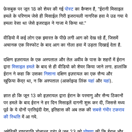
फ़ेसबुक पर जून 18 को शेयर की गई
पोस्ट
का कैप्शन है, "ईरानी मिसाइल
हमले के परिणाम जेसे ही मिसाईल गिरी इजरायली नागरिक हवा मे उड गया ये
हमला वेसा था जेसे इजराइल ने गाजा मे किया था."
वीडियो में कई लोग एक इमारत के पीछे लगी आग को देख रहे हैं, जिसमें
अचानक एक विस्फोट के बाद आग का गोला हवा में उड़ता दिखाई देता है.
दक्षिण इज़रायल के एक अस्पताल और तेल अवीव के पास के शहरों में ईरान
द्वारा
मिसाइल हमले
के बाद से ही वीडियो को शेयर किया जाने लगा. हालांकि
ईरान ने कहा कि उसका
निशाना
दक्षिण इज़रायल का एक सैन्य और
खुफ़िया केंद्र था, न कि अस्पताल (आर्काइव्ड लिंक
यहां
और
यहां
).
ज्ञात हो कि जून 13 को इज़रायल द्वारा ईरान के परमाणु और सैन्य ठिकानों
पर हमले के बाद ईरान ने हर दिन मिसाइलें दागनी शुरू कर दी, जिससे मध्य
पूर्व के ये दोनों प्रतिद्वंदी देश, इतिहास की अब तक की
सबसे गंभीर टकराव
की स्थिति
में आ गये.
अमेरिकी राष्ट्रपति डोनाल्ड ट्रंप ने जून 23 को
घोषणा
की कि ईरान और