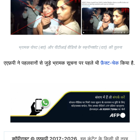
भ्रामक पोस्ट (बाएं) और पीटीआई वीडियो के स्क्रीनशॉट (दाएं) की तुलना
एएफ़पी ने पहलवानों से जुड़े भ्रामक सूचना पर पहले भी
फ़ैक्ट-चेक
किया है.
Image
कॉपीराइट © एएफ़पी 2017-2026.
इस कंटेंट के किसी भी तरह