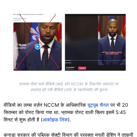
Image
भ्रामक पोस्ट वाले वीडियो (बाएं) और NCCM के टिकटॉक अकाउंट पर
अपलोड की गयी वीडियो (दाएं) के स्क्रीनशॉट की तुलना
वीडियो का लम्बा वर्ज़न NCCM के आधिकारिक
यूट्यूब चैनल
पर भी 20
सितम्बर को पोस्ट किया गया था. भ्रामक पोस्ट वाली क्लिप इसमें 5:45
मिनट से शुरू होती है (
आर्काइव्ड लिंक
).
कनाडा सरकार की पब्लिक सेफ़्टी विभाग की प्रवक्ता मगली डेशिंग ने एएफ़पी