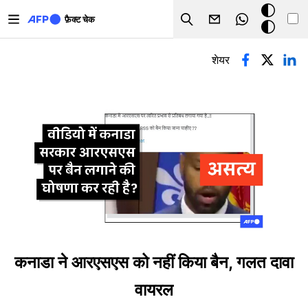
Skip to main content
डार्क
फ़ैक्ट चेक
Search
मोड
प्राथमिक टैब्स
शेयर
कनाडा ने आरएसएस को नहीं किया बैन, गलत दावा
वायरल