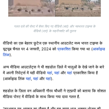
गलत दावे की पोस्ट में शेयर किए गए वीडियो (बाएं) और नवभारत टाइम्स के
वीडियो (दाएं) के स्क्रीनशॉट की तुलना
वीडियो का एक बेहतर फ़ुटेज एक स्थानीय आउटलेट मध्य भारत टाइम्स के
यूट्यूब चैनल पर 4 जनवरी, 2024 को
प्रकाशित
किया गया था (
आर्काइव्ड
लिंक
).
अन्य मीडिया आउटलेट्स ने भी शहडोल ज़िले में भालुओं के देखे जाने के बारे
में अपनी रिपोर्ट्स में यही वीडियो
यहां
,
यहां
और
यहां
प्रकाशित किया है
(आर्काइव्ड लिंक
यहां
,
यहां
और
यहां
).
शहडोल के ज़िला वन अधिकारी गौरव चौधरी ने एएफ़पी को बताया कि सोशल
मीडिया पोस्ट में वीडियो के साथ किया गया दावा गलत है.
"दरअसल यह अमरूद का मौसम है और इस समय भालू अक्सर भोजन की