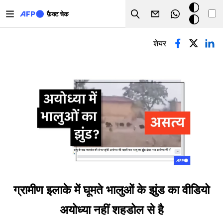
Skip to main content
डार्क
फ़ैक्ट चेक
Search
मोड
प्राथमिक टैब्स
शेयर
ग्रामीण इलाके में घूमते भालुओं के झुंड का वीडियो
अयोध्या नहीं शहडोल से है