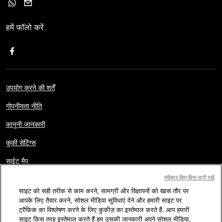
हमें फॉलो करें
उपयोग करने की शर्तें
गोपनीयता नीति
कानूनी जानकारी
कुकी सेटिंग्स
साईट मैप
स्वीकार किए बिना जारी रखें
साइट को सही तरीक से काम करने, सामग्री और विज्ञापनों को खास तौर पर
कॉपीराइट © AFP 2017-2026. सर्वाधिकार सुरक्षित.
पाठक हमारी वेबसाइट का
आपके लिए तैयार करने, सोशल मीडिया सुविधाएं देने और हमारी साइट पर
इस्तेमाल सिर्फ स्वयं, निजी और ग़ैर व्यावसायिक कार्यों के लिए कर सकते हैं. किसी भी
व्यावसायिक इस्तेमाल जैसे की AFP वेबसाइट के कंटेंट की किसी भी रूप में बिना अनुमति
ट्रैफ़िक का विश्लेषण करने के लिए कुकीज़ का इस्तेमाल करते हैं. आप हमारी
व लाइसेंस प्रतिकृति अथवा वितरण करना सख्त मना है. AFP फ़ैक्ट चेक में जो दूसरे
साइट किस तरह इस्तेमाल करते हैं हम उसकी जानकारी अपने सोशल मीडिया,