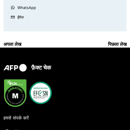
WhatsApp
ईमेल
अगला लेख
पिछला लेख
फ़ैक्ट चेक
हमसे संपर्क करें