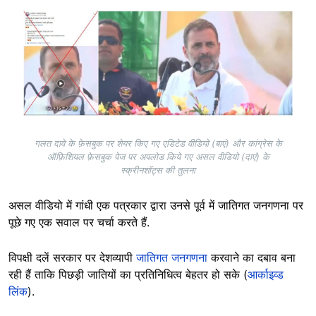
Image
गलत दावे के फ़ेसबुक पर शेयर किए गए एडिटेड वीडियो (बाएं) और कांग्रेस के
ऑफ़िशियल फ़ेसबुक पेज पर अपलोड किये गए असल वीडियो (दाएं) के
स्क्रीनशॉट्स की तुलना
असल वीडियो में गांधी एक पत्रकार द्वारा उनसे पूर्व में जातिगत जनगणना पर
पूछे गए एक सवाल पर चर्चा करते हैं.
विपक्षी दलें सरकार पर देशव्यापी
जातिगत जनगणना
करवाने का दबाव बना
रही हैं ताकि पिछड़ी जातियों का प्रतिनिधित्व बेहतर हो सके (
आर्काइव्ड
लिंक
).