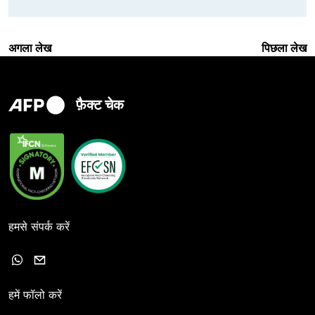
अगला लेख
पिछला लेख
फ़ैक्ट चेक
हमसे संपर्क करें
हमें फॉलो करें