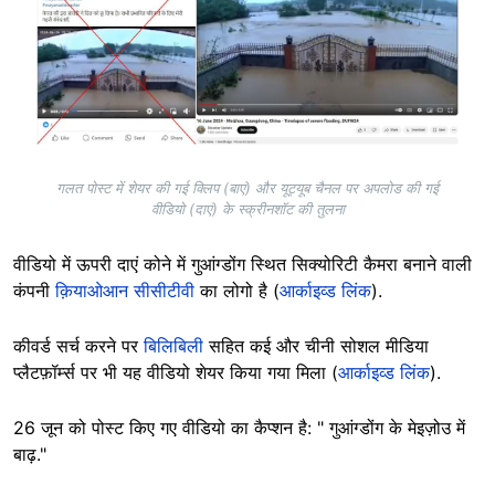
गलत पोस्ट में शेयर की गई क्लिप (बाएं) और यूट्यूब चैनल पर अपलोड की गई
वीडियो (दाएं) के स्क्रीनशॉट की तुलना
वीडियो में ऊपरी दाएं कोने में गुआंग्डोंग स्थित सिक्योरिटी कैमरा बनाने वाली
कंपनी
क़ियाओआन सीसीटीवी
का लोगो है (
आर्काइव्ड लिंक
).
कीवर्ड सर्च करने पर
बिलिबिली
सहित कई और चीनी सोशल मीडिया
प्लैटफ़ॉर्म्स पर भी यह वीडियो शेयर किया गया मिला (
आर्काइव्ड लिंक
).
26 जून को पोस्ट किए गए वीडियो का कैप्शन है: " गुआंग्डोंग के मेइज़ोउ में
बाढ़."