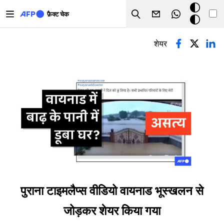
Skip to main content
डार्क
फ़ैक्ट चेक
Search
मोड
प्राथमिक टैब्स
शेयर
पुराना टाइमलैप्स वीडियो वायनाड भूस्खलन से
जोड़कर शेयर किया गया