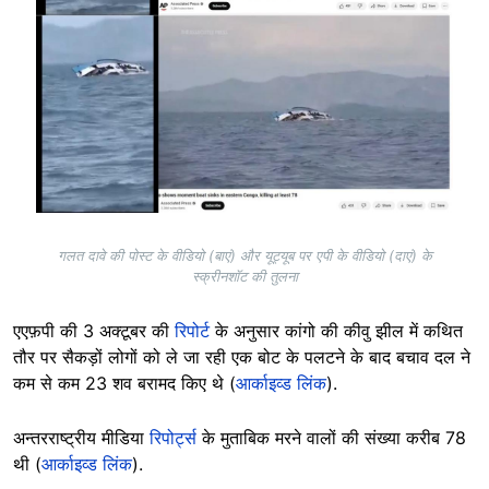
गलत दावे की पोस्ट के वीडियो (बाएं) और यूट्यूब पर एपी के वीडियो (दाएं) के
स्क्रीनशॉट की तुलना
एएफ़पी की 3 अक्टूबर की
रिपोर्ट
के अनुसार कांगो की कीवु झील में कथित
तौर पर सैकड़ों लोगों को ले जा रही एक बोट के पलटने के बाद बचाव दल ने
कम से कम 23 शव बरामद किए थे (
आर्काइव्ड लिंक
).
अन्तरराष्ट्रीय मीडिया
रिपोर्ट्स
के मुताबिक मरने वालों की संख्या करीब 78
थी (
आर्काइव्ड लिंक
).