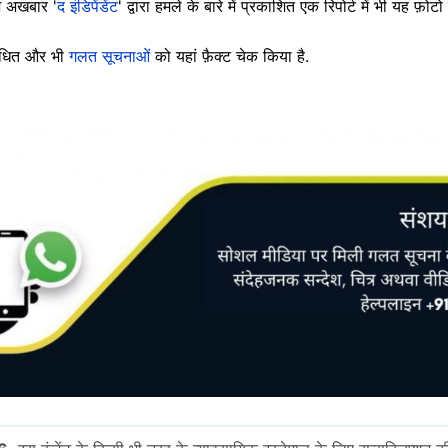
िश अखबार '
द इंडिपेंडेंट
' द्वारा हमले के बारे में प्रकाशित एक रिपोर्ट में भी यह फ़ोटो
बंधित और भी
गलत सूचनाओं
को यहां फ़ैक्ट चेक किया है.