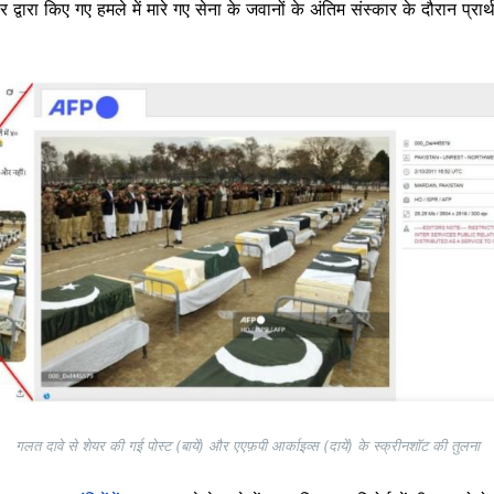
वारा किए गए हमले में मारे गए सेना के जवानों के अंतिम संस्कार के दौरान प्रार्थन
गलत दावे से शेयर की गई पोस्ट (बायें) और एएफ़पी आर्काइव्स (दायें) के स्क्रीनशॉट की तुलना