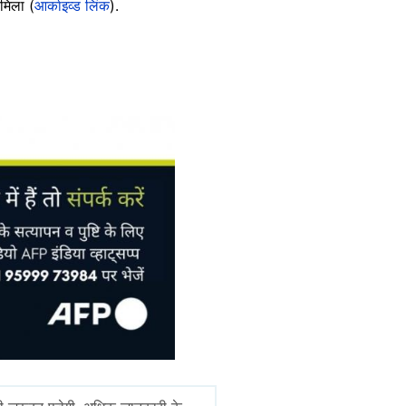
 मिला (
आर्काइव्ड लिंक
).