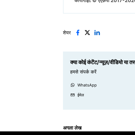
कॉपीराइट © एएफ़पी 2017-202
शेयर
क्या कोई कंटेंट/न्यूज़/वीडियो या त
हमसे संपर्क करें
WhatsApp
ईमेल
अगला लेख