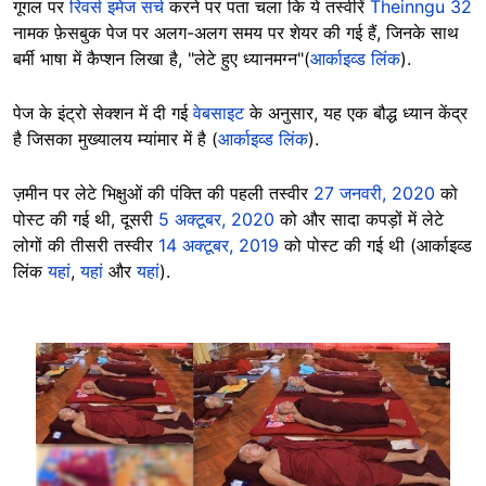
गूगल पर
रिवर्स इमेज सर्च
करने पर पता चला कि ये तस्वीरें
Theinngu 32
नामक फ़ेसबुक पेज पर अलग-अलग समय पर शेयर की गई हैं, जिनके साथ
बर्मी भाषा में कैप्शन लिखा है, "लेटे हुए ध्यानमग्न"(
आर्काइव्ड लिंक
).
पेज के इंट्रो सेक्शन में दी गई
वेबसाइट
के अनुसार, यह एक बौद्ध ध्यान केंद्र
है जिसका मुख्यालय म्यांमार में है (
आर्काइव्ड लिंक
).
ज़मीन पर लेटे भिक्षुओं की पंक्ति की पहली तस्वीर
27 जनवरी, 2020
को
पोस्ट की गई थी, दूसरी
5 अक्टूबर, 2020
को और सादा कपड़ों में लेटे
लोगों की तीसरी तस्वीर
14 अक्टूबर, 2019
को पोस्ट की गई थी (आर्काइव्ड
लिंक
यहां
,
यहां
और
यहां
).
Image