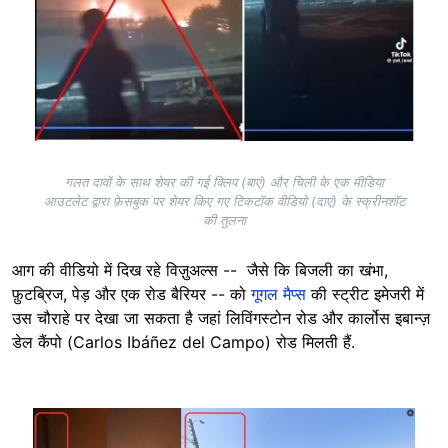
गलत दावों के साथ शेयर की गई क्लिप (बाएं) और चिली के एक मीडिया
आउटलेट द्वारा फ़ेसबुक पर शेयर किए गए टिकटॉक वीडियो (दाएं) के स्क्रीनशॉट
की तुलना
आग की वीडियो में दिख रहे विज़ुअल्स -- जैसे कि बिजली का खंभा,
फ़ुटब्रिज, पेड़ और एक रोड बैरियर -- को
गूगल मैप्स
की स्ट्रीट इमेजरी में
उस चौराहे पर देखा जा सकता है जहां लिविंगस्टोन रोड और कार्लोस इबान्ज़
डेल कैंपो (Carlos Ibáñez del Campo) रोड मिलती हैं.
Image