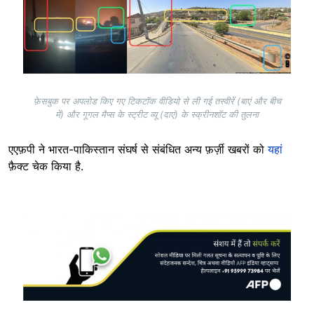
फ़ेसबुक पर अपलोड किए गए टिकटॉक वीडियो से ली गई तस्वीरें (बाएं और बीच
में) और गूगल मैप्स के स्ट्रीट व्यू (दाएं) के स्क्रीनशॉट की तुलना
एएफ़पी ने भारत-पाकिस्तान संघर्ष से संबंधित अन्य फ़र्ज़ी खबरों को
यहां
फ़ैक्ट चेक किया है.
Image