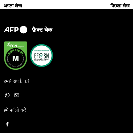
अगला लेख
पिछला लेख
फ़ैक्ट चेक
हमसे संपर्क करें
हमें फॉलो करें