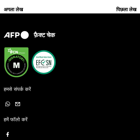
अगला लेख
पिछला लेख
फ़ैक्ट चेक
हमसे संपर्क करें
हमें फॉलो करें