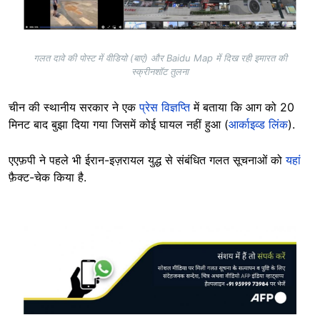
गलत दावे की पोस्ट में वीडियो (बाएं) और Baidu Map में दिख रही इमारत की
स्क्रीनशॉट तुलना
चीन की स्थानीय सरकार ने एक
प्रेस विज्ञप्ति
में बताया कि आग को 20
मिनट बाद बुझा दिया गया जिसमें कोई घायल नहीं हुआ (
आर्काइव्ड लिंक
).
एएफ़पी ने पहले भी ईरान-इज़रायल युद्ध से संबंधित गलत सूचनाओं को
यहां
फ़ैक्ट-चेक किया है.
Image