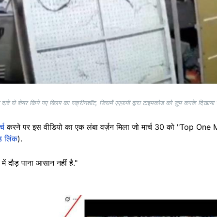
दावे से शेयर किये गए क्लिप का स्क्रीनशॉट, जिसमें एएफ़पी द्वारा टाइमकोड को ज़ूम करके दिखाया ग
्च
करने पर इस वीडियो का एक लंबा वर्ज़न मिला जो मार्च 30 को "Top One M
्ड लिंक
).
 में दौड़ पाना आसान नहीं है."