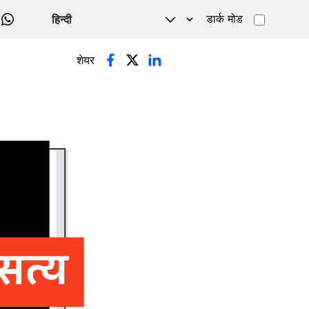
डार्क मोड
WHATSAPP
शेयर