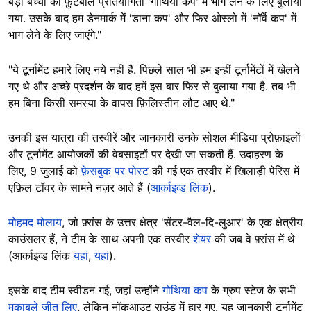
बड़ी बच्चों की फ़ुटबॉल प्रतियोगिता 'गोथिया कप' में भाग लेने के लिए बुलाया
गया. उसके बाद हम डेनमार्क में 'डाना कप' और फिर ओस्लो में 'नॉर्वे कप' में
भाग लेने के लिए जाएंगे."
"ये टूर्नामेंट हमारे लिए नये नहीं हैं. पिछले साल भी हम इन्हीं टूर्नामेंटों में खेलने
गए थे और अच्छे प्रदर्शन के बाद हमें इस बार फिर से बुलाया गया है. तब भी
हम बिना किसी समस्या के वापस फ़िलिस्तीन लौट आए थे."
उनकी इस यात्रा की तस्वीरें और जानकारी उनके सोशल मीडिया प्रोफ़ाइलों
और टूर्नामेंट आयोजकों की वेबसाइटों पर देखी जा सकती हैं. उदाहरण के
लिए, 9 जुलाई को
फ़ेसबुक पर पोस्ट
की गई एक तस्वीर में खिलाड़ी पेरिस में
एफ़िल टॉवर के सामने नज़र आते हैं (
आर्काइव्ड लिंक
).
मोहमद मोलाय
, जो फ़्रांस के उत्तर क्षेत्र 'सेंटर-वैल-दि-लुआर' के एक क्षेत्रीय
काउंसलर हैं, ने टीम के साथ अपनी एक तस्वीर
शेयर
की जब वे फ़्रांस में थे
(आर्काइव्ड लिंक
यहां
,
यहां
).
इसके बाद टीम स्वीडन गई, जहां उन्होंने
गोथिया कप
के ग्रुप स्टेज के सभी
मुकाबले जीत लिए
, लेकिन नॉकआउट राउंड में हार गए. यह जानकारी टूर्नामेंट