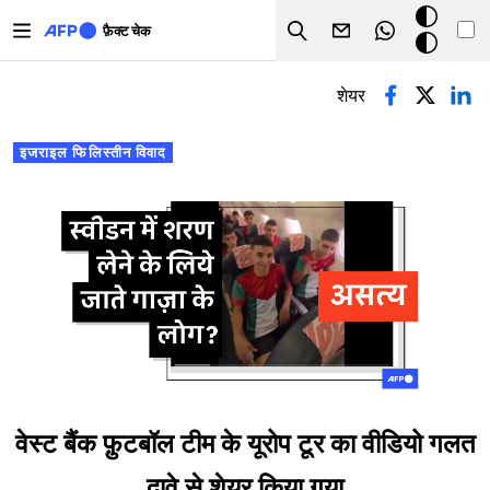
Skip to main content
डार्क
फ़ैक्ट चेक
Search
मोड
प्राथमिक टैब्स
शेयर
इजराइल फिलिस्तीन विवाद
वेस्ट बैंक फ़ुटबॉल टीम के यूरोप टूर का वीडियो गलत
दावे से शेयर किया गया