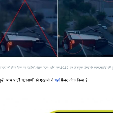
 दावे से शेयर किए गए वीडियो क्लिप (बाएं) और जून 2025 की फ़ेसबुक पोस्ट के स्क्रीनशॉट की त
ुड़ी अन्य फ़र्ज़ी सूचनाओं को एएफ़पी ने
यहां
फ़ैक्ट-चेक किया है.