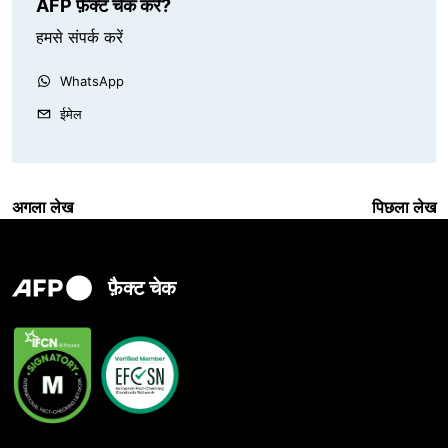
AFP फ़ैक्ट चेक करे?
हमसे संपर्क करें
WhatsApp
ईमेल
अगला लेख
पिछला लेख
फ़ैक्ट चेक