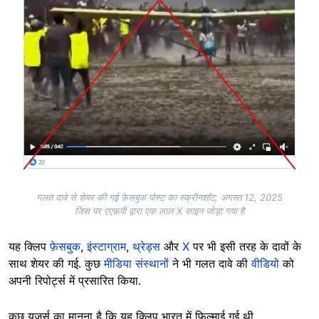
गलत दावे से शेयर की गई फ़ेसबुक पोस्ट का स्क्रीनशॉट, अगस्त 12, 2025
जिस पर एएफ़पी द्वारा एक लाल X साइन जोड़ा गया है
यह क्लिप
फ़ेसबुक
,
इंस्टाग्राम
,
थ्रेड्स
और
X
पर भी इसी तरह के दावों के
साथ शेयर की गई. कुछ
मीडिया संस्थानों
ने भी गलत दावे की
वीडियो
को
अपनी रिपोर्ट्स में प्रसारित किया.
कुछ यूज़र्स का मानना है कि यह क्लिप भारत में फ़िल्माई गई थी.