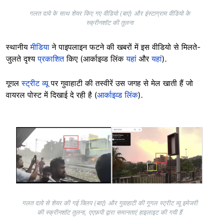
गलत दावे के साथ शेयर किए गए वीडियो (बाएं) और इंस्टाग्राम वीडियो के
स्क्रीनशॉट की तुलना
स्थानीय
मीडिया
ने पाइपलाइन फटने की खबरों में इस वीडियो से मिलते-
जुलते दृश्य
प्रकाशित
किए (आर्काइव्ड लिंक
यहां
और
यहां
).
गूगल
स्ट्रीट व्यू
पर गुवाहाटी की तस्वीरें उस जगह से मेल खाती हैं जो
वायरल पोस्ट में दिखाई दे रही है (
आर्काइव्ड लिंक
).
Image
गलत दावे से शेयर की गई क्लिप (बाएं) और गुवाहाटी की गूगल स्ट्रीट व्यू इमेजरी
की स्क्रीनशॉट तुलना, एएफ़पी द्वारा समानताएं हाइलाइट की गयी हैं