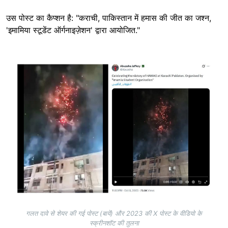
उस पोस्ट का कैप्शन है: "कराची, पाकिस्तान में हमास की जीत का जश्न,
'इमामिया स्टूडेंट ऑर्गनाइज़ेशन' द्वारा आयोजित."
Image
गलत दावे से शेयर की गई पोस्ट (बायें) और 2023 की X पोस्ट के वीडियो के
स्क्रीनशॉट की तुलना