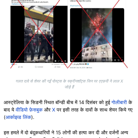
गलत दावे से शेयर की गई़ं पोस्ट्स के स्क्रीनशॉट्स जिन पर एएफ़पी ने लाल X
जोड़े हैं
आस्ट्रेलिया के सिडनी स्थित बॉन्डी बीच में 14 दिसंबर को हुई
गोलीबारी
के
बाद ये
वीडियो
फ़ेसबुक
और
X
पर इसी तरह के दावों के साथ शेयर किये गए
(
आर्काइव्ड लिंक
).
इस हमले में दो बंदूकधारियों ने 15 लोगों की हत्या कर दी और दर्जनों अन्य