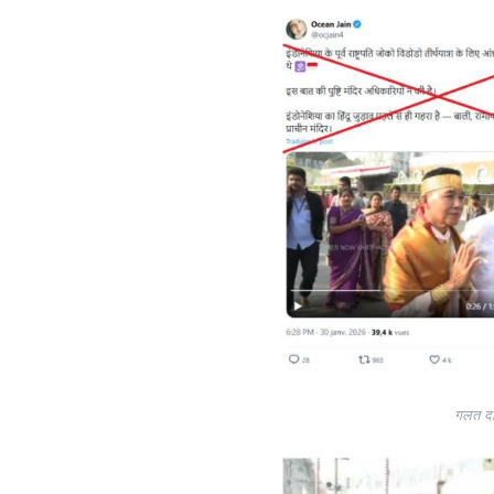
Image
गलत दाव
Image