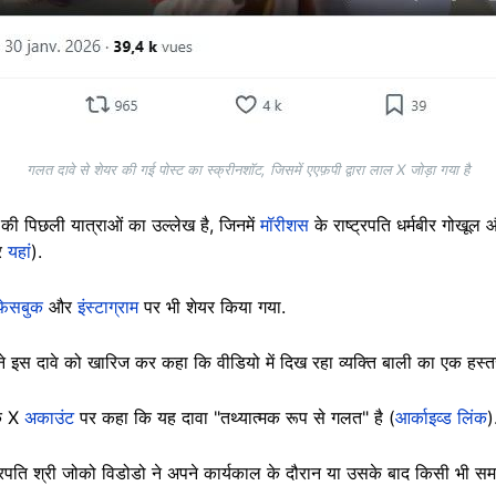
गलत दावे से शेयर की गई पोस्ट का स्क्रीनशॉट, जिसमें एएफ़पी द्वारा लाल X जोड़ा गया है
ं की पिछली यात्राओं का उल्लेख है, जिनमें
मॉरीशस
के राष्ट्रपति धर्मबीर गोखूल
र
यहां
).
फ़ेसबुक
और
इंस्टाग्राम
पर भी शेयर किया गया.
ने इस दावे को खारिज कर कहा कि वीडियो में दिख रहा व्यक्ति बाली का एक हस्तर
िक X
अकाउंट
पर कहा कि यह दावा "तथ्यात्मक रूप से गलत" है (
आर्काइव्ड लिंक
)
राष्ट्रपति श्री जोको विडोडो ने अपने कार्यकाल के दौरान या उसके बाद किसी भी स