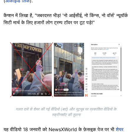
(
आर्काइव्ड लिंक
).
कैप्शन में लिखा है, "जबरदस्त भीड़! 'नो आईसीई, नो किंग्स, नो वॉर्स' न्यूयॉर्क
सिटी मार्च के लिए हजारों लोग ट्रम्प टॉवर पर टूट पड़े!"
Image
गलत दावे से शेयर की गई वीडियो (बाएं) और यूट्यूब पर प्रकाशित वीडियो के
स्क्रीनशॉट की तुलना
यह वीडियो 18 जनवरी को NewsXWorld के फ़ेसबुक पेज पर भी
शेयर