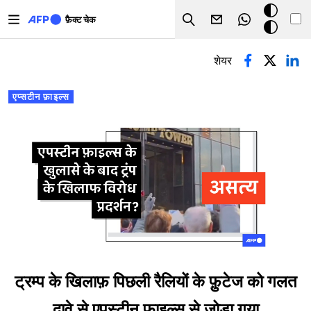
Skip to main content
डार्क
फ़ैक्ट चेक
Search
मोड
प्राथमिक टैब्स
शेयर
एप्सटीन फ़ाइल्स
ट्रम्प के खिलाफ़ पिछली रैलियों के फ़ुटेज को गलत
दावे से एपस्टीन फ़ाइल्स से जोड़ा गया