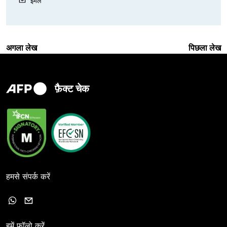
ईमेल
अगला लेख
पिछला लेख
फ़ैक्ट चेक
हमसे संपर्क करें
हमें फॉलो करें