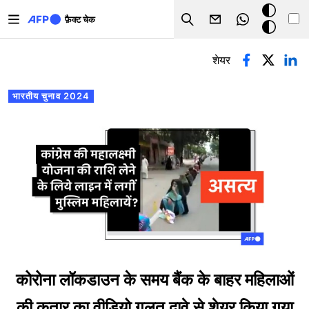
Skip to main content
डार्क
फ़ैक्ट चेक
Search
मोड
प्राथमिक टैब्स
शेयर
भारतीय चुनाव 2024
कोरोना लॉकडाउन के समय बैंक के बाहर महिलाओं
की कतार का वीडियो गलत दावे से शेयर किया गया