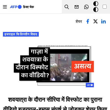
Skip to main content
डार्क
फ़ैक्ट चेक
Search
मोड
प्राथमिक टैब्स
शेयर
इजराइल फिलिस्तीन विवाद
शवयात्रा के दौरान सीरिया में विस्फोट का पुराना
वीडियो इज़रायल-हमास संघर्ष से जोड़कर शेयर किया