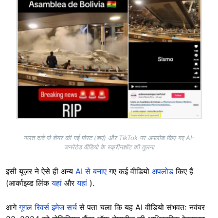
गलत दावे से शेयर की गई पोस्ट (बाएं) और TikTok पर अपलोड किए गए AI-
जनरेटेड वीडियो के स्क्रीनशॉट की तुलना
इसी यूज़र ने ऐसे ही अन्य
AI से बनाए
गए कई वीडियो
अपलोड
किए हैं
(आर्काइव्ड लिंक
यहां
और
यहां
).
आगे
गूगल रिवर्स इमेज सर्च
से पता चला कि यह AI वीडियो संभवतः नवंबर