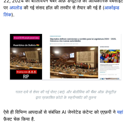
22, 2024 को बोलिवियन चैंबर ऑफ़ डेप्यूटीज़ की आधिकारिक वेबसाइट
पर
अपलोड
की गई संसद हॉल की तस्वीर से तैयार की गई है (
आर्काइव्ड
लिंक
).
Image
गलत दावे से शेयर की गई पोस्ट (बाएं) और बोलीविया की चैंबर ऑफ़ डेप्यूटीज़
द्वारा प्रकाशित फ़ोटो के स्क्रीनशॉट की तुलना
ऐसे ही विभिन्न आपदाओं से संबंधित AI जेनरेटेड कंटेन्ट को एएफ़पी ने
यहां
फ़ैक्ट चेक किया है.