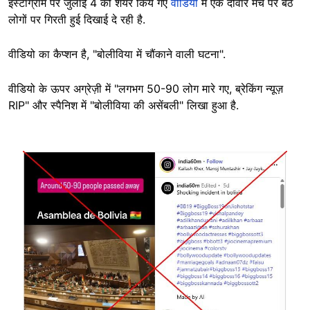
इंस्टाग्राम पर जुलाई 4 को शेयर किये गए
वीडियो
में एक दीवार मंच पर बैठे
लोगों पर गिरती हुई दिखाई दे रही है.
वीडियो का कैप्शन है, "बोलीविया में चौंकाने वाली घटना".
वीडियो के ऊपर अग्रेज़ी में "लगभग 50-90 लोग मारे गए, ब्रेकिंग न्यूज़
RIP" और स्पैनिश में "बोलीविया की असेंबली" लिखा हुआ है.
Image