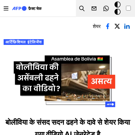
Skip to main content
डार्क
फ़ैक्ट चेक
Search
मोड
प्राथमिक टैब्स
शेयर
आर्टिफ़िशियल इंटेलिजेंस
बोलीविया के संसद सदन ढहने के दावे से शेयर किया
गया वीडियो AI जेनरेटेड है