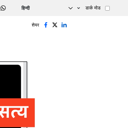
डार्क मोड
WHATSAPP
शेयर