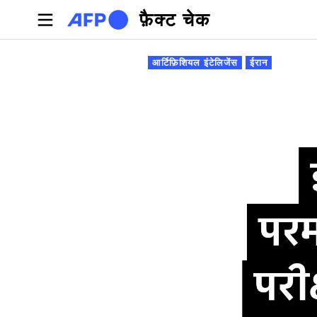
Skip to main content
फ़ैक्ट चेक
प्राथमिक टैब्स
आर्टिफ़िशियल इंटेलिजेंस
ईरान