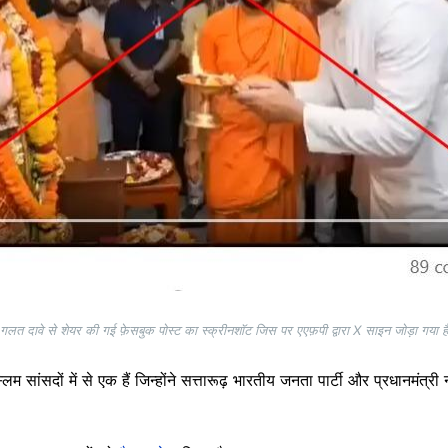
गलत दावे से शेयर की गई फ़ेसबुक पोस्ट का स्क्रीनशॉट जिस पर एएफ़पी द्वारा X साइन जोड़ा गया है
्लिम सांसदों में से एक हैं जिन्होंने सत्तारूढ़ भारतीय जनता पार्टी और प्रधानमंत्री