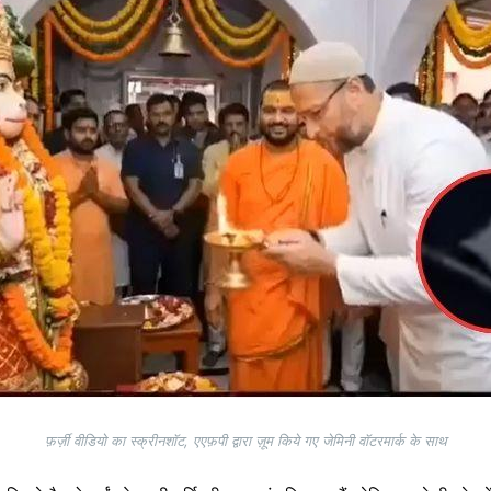
फ़र्ज़ी वीडियो का स्क्रीनशॉट, एएफ़पी द्वारा ज़ूम किये गए जेमिनी वॉटरमार्क के साथ