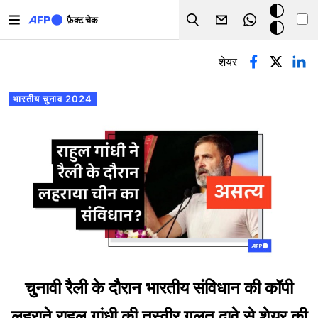
Skip to main content
डार्क
फ़ैक्ट चेक
Search
मोड
प्राथमिक टैब्स
शेयर
भारतीय चुनाव 2024
चुनावी रैली के दौरान भारतीय संविधान की कॉपी
लहराते राहुल गांधी की तस्वीर गलत दावे से शेयर की