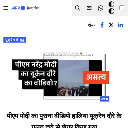
Skip to main content
डार्क
फ़ैक्ट चेक
Search
मोड
प्राथमिक टैब्स
शेयर
यूक्रेन में युद्ध
पीएम मोदी का पुराना वीडियो हालिया यूक्रेन दौरे के
गलत दावे से शेयर किया गया