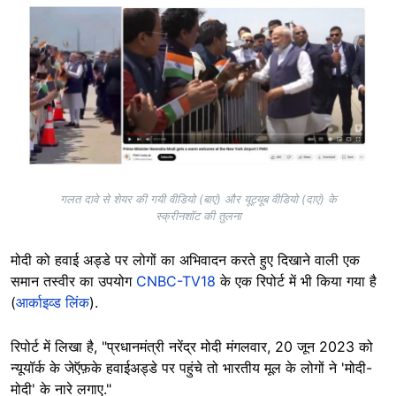
Image
गलत दावे से शेयर की गयी वीडियो (बाएं) और यूट्यूब वीडियो (दाएं) के
स्क्रीनशॉट की तुलना
मोदी को हवाई अड्डे पर लोगों का अभिवादन करते हुए दिखाने वाली एक
समान तस्वीर का उपयोग
CNBC-TV18
के एक रिपोर्ट में भी किया गया है
(
आर्काइव्ड लिंक
).
रिपोर्ट में लिखा है, "प्रधानमंत्री नरेंद्र मोदी मंगलवार, 20 जून 2023 को
न्यूयॉर्क के जेऍफ़के हवाईअड्डे पर पहुंचे तो भारतीय मूल के लोगों ने 'मोदी-
मोदी' के नारे लगाए."