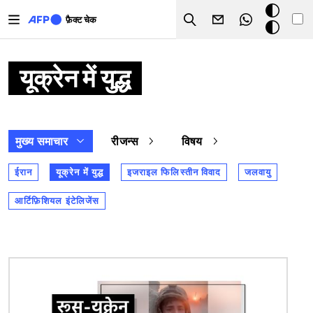
Skip to main content
डार्क
फ़ैक्ट चेक
Search
मोड
यूक्रेन में युद्ध
मुख्य समाचार
रीजन्स
विषय
ईरान
यूक्रेन में युद्ध
इजराइल फिलिस्तीन विवाद
जलवायु
आर्टिफ़िशियल इंटेलिजेंस
चित्र