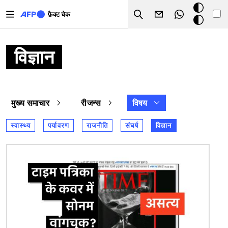
Skip to main content
डार्क
फ़ैक्ट चेक
Search
मोड
विज्ञान
मुख्य समाचार
रीजन्स
विषय
स्वास्थ्य
पर्यावरण
राजनीति
संघर्ष
विज्ञान
चित्र