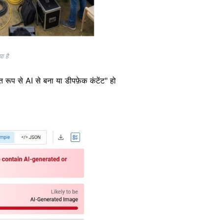
ा है
 रूप से AI से बना या डीपफ़ेक कंटेंट" हो