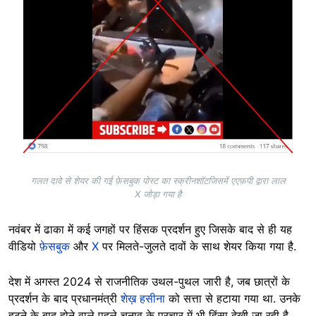
गलत दावे से शेयर की गई फ़ेसबुक पोस्ट का स्क्रीनशॉटजिसमें एएफ़पी द्वारा लाल
X जोड़ा गया है
नवंबर में ढाका में कई जगहों पर हिंसक प्रदर्शन हुए जिसके बाद से ही यह
वीडियो
फ़ेसबुक
और
X
पर मिलते-जुलते दावों के साथ शेयर किया गया है.
देश में अगस्त 2024 से राजनीतिक उथल-पुथल जारी है, जब छात्रों के
प्रदर्शन के बाद प्रधानमंत्री
शेख़ हसीना
को सत्ता से हटाया गया था. उनके
हटने के बाद होने वाले पहले चुनाव के प्रचार में भी हिंसा देखी जा रही है