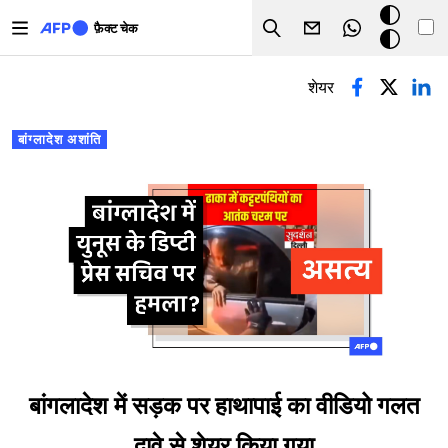
Skip to main content
डार्क
फ़ैक्ट चेक
Search
मोड
प्राथमिक टैब्स
शेयर
बांग्लादेश अशांति
बांगलादेश में सड़क पर हाथापाई का वीडियो गलत
दावे से शेयर किया गया