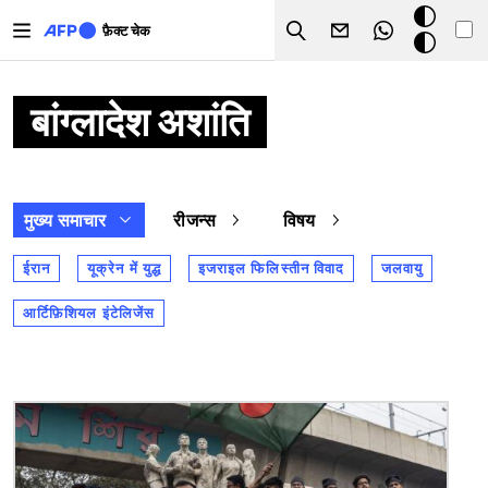
Skip to main content
डार्क
फ़ैक्ट चेक
Search
मोड
बांग्लादेश अशांति
मुख्य समाचार
रीजन्स
विषय
ईरान
यूक्रेन में युद्ध
इजराइल फिलिस्तीन विवाद
जलवायु
आर्टिफ़िशियल इंटेलिजेंस
चित्र