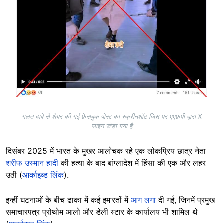
गलत दावे से शेयर की गई फ़ेसबुक पोस्ट का स्क्रीनशॉट जिस पर एएफ़पी द्वारा X
साइन जोड़ा गया है
दिसंबर 2025 में भारत के मुखर आलोचक रहे एक लोकप्रिय छात्र नेता
शरीफ उस्मान हादी
की हत्या के बाद बांग्लादेश में हिंसा की एक और लहर
उठी (
आर्काइव्ड लिंक
).
इन्हीं घटनाओं के बीच ढाका में कई इमारतों में
आग लगा
दी गई, जिनमें प्रमुख
समाचारपत्र प्रोथोम आलो और डेली स्टार के कार्यालय भी शामिल थे