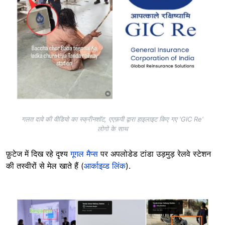
गलत दावे की वीडियो का स्क्रीनशॉट, एएफ़पी द्वारा हाइलाइट किए गए 'GIC Re'
लोगो के साथ
फ़ुटेज में दिख रहे दृश्य
गूगल मैप्स
पर अपलोडेड टांडा उड़मुड़ रेलवे स्टेशन
की तस्वीरों से मेल खाते हैं (
आर्काइव्ड लिंक
).
Image