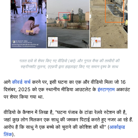
गलत दावे से शेयर किए गए वीडियो (बाएं) और गूगल मैप्स की तस्वीरों की
स्क्रीनशॉट तुलना, एएफ़पी द्वारा हाइलाइट किए गए समान दृश्य के साथ
आगे
कीवर्ड सर्च
करने पर, इसी घटना का एक और वीडियो मिला जो 16
दिसंबर, 2025 को एक स्थानीय मीडिया आउटलेट के
इंस्टाग्राम
अकाउंट
पर शेयर किया गया था.
वीडियो के कैप्शन में लिखा है, "घटना पंजाब के टांडा रेलवे स्टेशन की है,
जहां कुछ लोग मिलकर एक साधु की जमकर पिटाई करते हुए नजर आ रहे हैं.
आरोप है कि साधु ने एक बच्चे को चुराने की कोशिश की थी" (
आर्काइव्ड
लिंक
).