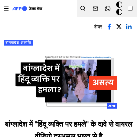
Skip to main content
डार्क
फ़ैक्ट चेक
Search
मोड
प्राथमिक टैब्स
शेयर
बांग्लादेश अशांति
बांग्लादेश में "हिंदू व्यक्ति पर हमले" के दावे से वायरल
वीडियो दरअसल भारत से है