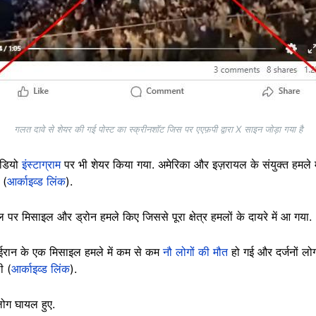
गलत दावे से शेयर की गई पोस्ट का स्क्रीनशॉट जिस पर एएफ़पी द्वारा X साइन जोड़ा गया है
वीडियो
इंस्टाग्राम
पर भी शेयर किया गया. अमेरिका और इज़रायल के संयुक्त हमले मे
 (
आर्काइव्ड लिंक
).
यल पर मिसाइल और ड्रोन हमले किए जिससे पूरा क्षेत्र हमलों के दायरे में आ गया
ें ईरान के एक मिसाइल हमले में कम से कम
नौ लोगों की मौत
हो गई और दर्जनों लो
ी (
आर्काइव्ड लिंक
).
लोग घायल हुए.