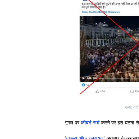
गलत दावे 
गूगल पर
कीवर्ड सर्च
करने पर इस घटना स
'
टाइम्स ऑफ़ इज़रायल
' अख़बार के अनुसार