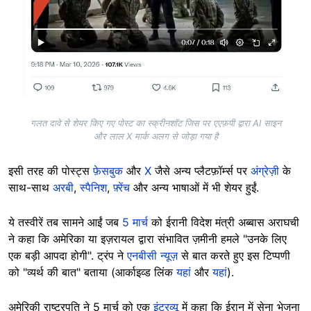
गलत दावे से शेयर किए गए पोस्ट का स्क्रीनशॉट जिस पर एएफ़पी द्वारा AI साइन
और लाल X मार्क अलग से जोड़ा गया है
इसी तरह की पोस्ट्स
फ़ेसबुक
और
X
जैसे अन्य प्लैटफ़ॉर्म्स पर
अंग्रेज़ी
के
साथ-साथ
अरबी
,
स्पैनिश
,
फ़्रेंच
और अन्य भाषाओं में भी शेयर हुईं.
ये तस्वीरें तब सामने आईं जब
5 मार्च
को ईरानी विदेश मंत्री अब्बास अराघची
ने कहा कि अमेरिका या इज़रायल द्वारा संभावित ज़मीनी हमले "उनके लिए
एक बड़ी आपदा होगी". ट्रंप ने
एनबीसी न्यूज़
से बात करते हुए इस टिप्पणी
को "व्यर्थ की बात" बताया (आर्काइव्ड लिंक
यहां
और
यहां
).
अमेरिकी राष्ट्रपति ने 5 मार्च को एक
इंटरव्यू
में कहा कि ईरान में सेना भेजना