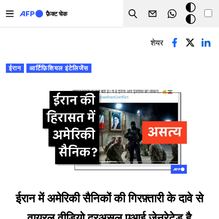
Skip to main content
डार्क
फ़ैक्ट चेक
Search
मोड
प्राथमिक टैब्स
शेयर
ईरान
आर्टिफ़िशियल इंटेलिजेंस
ईरान में अमेरिकी सैनिकों की गिरफ़्तारी के दावे से
वायरल वीडियो दरअसल एआई जेनरेटेड है