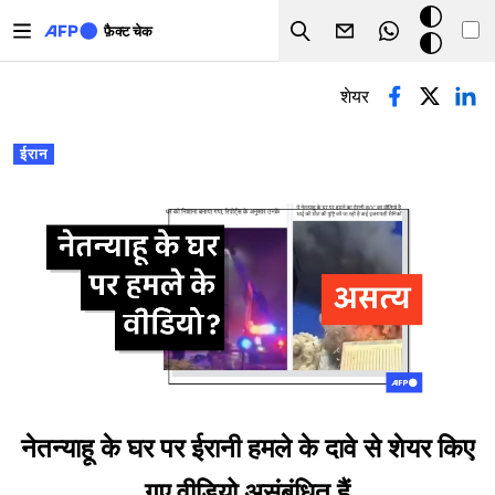
Skip to main content
डार्क
फ़ैक्ट चेक
Search
मोड
प्राथमिक टैब्स
शेयर
ईरान
नेतन्याहू के घर पर ईरानी हमले के दावे से शेयर किए
गए वीडियो असंबंधित हैं