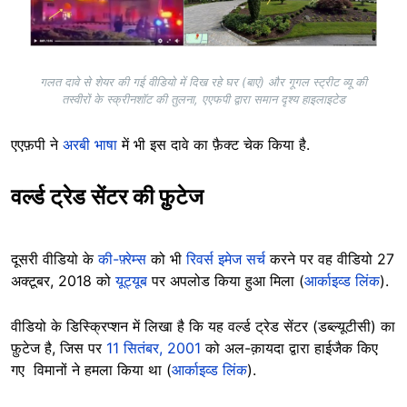
गलत दावे से शेयर की गई वीडियो में दिख रहे घर (बाएं) और गूगल स्ट्रीट व्यू की
तस्वीरों के स्क्रीनशॉट की तुलना, एएफपी द्वारा समान दृश्य हाइलाइटेड
एएफ़पी ने
अरबी भाषा
में भी इस दावे का फ़ैक्ट चेक किया है.
वर्ल्ड ट्रेड सेंटर की फ़ुटेज
दूसरी वीडियो के
की-फ़्रेम्स
को भी
रिवर्स इमेज सर्च
करने पर वह वीडियो 27
अक्टूबर, 2018 को
यूट्यूब
पर अपलोड किया हुआ मिला (
आर्काइव्ड लिंक
).
वीडियो के डिस्क्रिप्शन में लिखा है कि यह वर्ल्ड ट्रेड सेंटर (डब्ल्यूटीसी) का
फ़ुटेज है, जिस पर
11 सितंबर, 2001
को अल-क़ायदा द्वारा हाईजैक किए
गए विमानों ने हमला किया था (
आर्काइव्ड लिंक
).