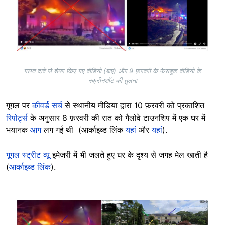
गलत दावे से शेयर किए गए वीडियो (बाएं) और 9 फ़रवरी के फ़ेसबुक वीडियो के
स्क्रीनशॉट की तुलना
गूगल पर
कीवर्ड सर्च
से स्थानीय मीडिया द्वारा 10 फ़रवरी को प्रकाशित
रिपोर्ट्स
के अनुसार 8 फ़रवरी की रात को गैलोवे टाउनशिप में एक घर में
भयानक
आग
लग गई थी (आर्काइव्ड लिंक
यहां
और
यहां
).
गूगल स्ट्रीट व्यू
इमेजरी में भी जलते हुए घर के दृश्य से जगह मेल खाती है
(
आर्काइव्ड लिंक
).
Image