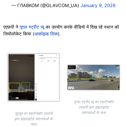
— ГЛАВКОМ (@GLAVCOM_UA)
January 9, 2026
एएफ़पी ने
गूगल स्ट्रीट व्यू
का उपयोग करके वीडियो में दिख रहे स्थान को
जियोलोकेट किया (
आर्काइव्ड लिंक
).
Image
Image
गूगल स्ट्रीट व्यू का स्क्रीनशॉट
एएफ़पी द्वारा हाइलाइटेड
समानताओं के साथ
यूट्यूब का स्क्रीनशॉट एएफ़पी
द्वारा हाइलाइटेड समानताओं के
साथ