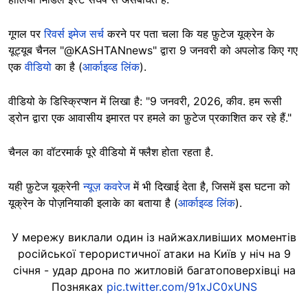
गूगल पर
रिवर्स इमेज सर्च
करने पर पता चला कि यह फ़ुटेज यूक्रेन के
यूट्यूब चैनल "@KASHTANnews" द्वारा 9 जनवरी को अपलोड किए गए
एक
वीडियो
का है (
आर्काइव्ड लिंक
).
वीडियो के डिस्क्रिप्शन में लिखा है: "9 जनवरी, 2026, कीव. हम रूसी
ड्रोन द्वारा एक आवासीय इमारत पर हमले का फ़ुटेज प्रकाशित कर रहे हैं."
चैनल का वॉटरमार्क पूरे वीडियो में फ्लैश होता रहता है.
यही फ़ुटेज यूक्रेनी
न्यूज़ कवरेज
में भी दिखाई देता है, जिसमें इस घटना को
यूक्रेन के पोज़नियाकी इलाके का बताया है (
आर्काइव्ड लिंक
).
У мережу виклали один із найжахливіших моментів
російської терористичної атаки на Київ у ніч на 9
січня - удар дрона по житловій багатоповерхівці на
Позняках
pic.twitter.com/91xJC0xUNS