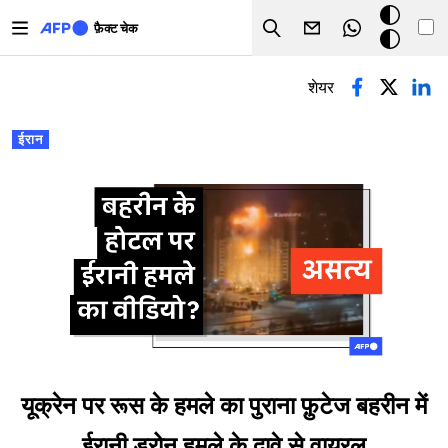
Skip to main content
डार्क
फ़ैक्ट चेक
Search
मोड
प्राथमिक टैब्स
शेयर
ईरान
यूक्रेन पर रूस के हमले का पुराना फ़ुटेज बहरीन में
ईरानी ड्रोन हमले के दावे से वायरल