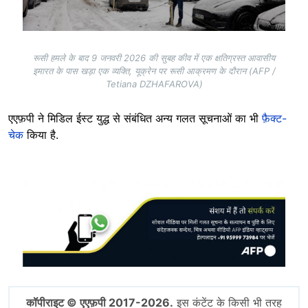
रूसी हमले के बाद 9 जनवरी 2026 की सुबह कीव में एक क्षतिग्रस्त आवासीय
इमारत के पास खड़ा एक व्यक्ति, यूक्रेन पर रूसी आक्रमण के दौरान (AFP /
Tetiana DZHAFAROVA)
एएफ़पी ने मिडिल ईस्ट युद्ध से संबंधित अन्य गलत सूचनाओं का भी
फ़ैक्ट-
चेक
किया है.
Image
कॉपीराइट © एएफ़पी 2017-2026.
इस कंटेंट के किसी भी तरह