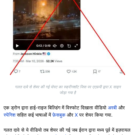
गलत दावे से शेयर की गई पोस्ट का स्क्रीनशॉट जिस पर एएफ़पी द्वारा X साइन
जोड़ा गया है
एक ड्रोन द्वारा हाई-राइज बिल्डिंग में विस्फोट दिखाता वीडियो
अरबी
और
स्पेनिश
सहित कई भाषाओं में
फ़ेसबुक
और
X
पर शेयर किया गया.
गलत दावे से ये वीडियो तब शेयर की गई जब ईरान द्वारा मध्य पूर्व में इज़रायल