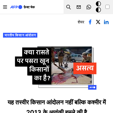
Skip to main content
डार्क
फ़ैक्ट चेक
Search
मोड
प्राथमिक टैब्स
शेयर
भारतीय किसान आंदोलन
यह तस्वीर किसान आंदोलन नहीं बल्कि कश्मीर में
2013 के आतंकी हमले की है