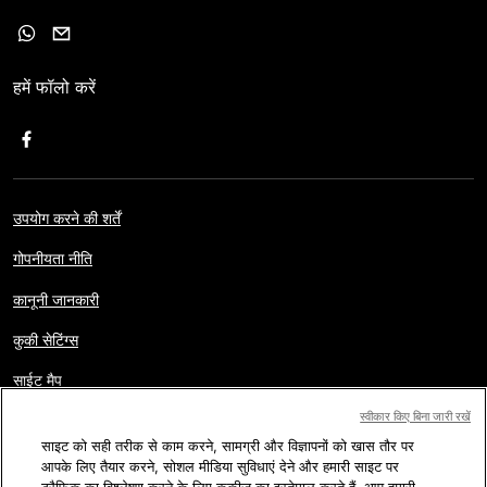
हमें फॉलो करें
उपयोग करने की शर्तें
गोपनीयता नीति
कानूनी जानकारी
कुकी सेटिंग्स
साईट मैप
स्वीकार किए बिना जारी रखें
साइट को सही तरीक से काम करने, सामग्री और विज्ञापनों को खास तौर पर
कॉपीराइट © AFP 2017-2026. सर्वाधिकार सुरक्षित.
पाठक हमारी वेबसाइट का
आपके लिए तैयार करने, सोशल मीडिया सुविधाएं देने और हमारी साइट पर
इस्तेमाल सिर्फ स्वयं, निजी और ग़ैर व्यावसायिक कार्यों के लिए कर सकते हैं. किसी भी
व्यावसायिक इस्तेमाल जैसे की AFP वेबसाइट के कंटेंट की किसी भी रूप में बिना अनुमति