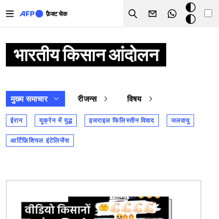
Skip to main content
डार्क
फ़ैक्ट चेक
Search
मोड
भारतीय किसान आंदोलन
मुख्य समाचार
रीजन्स
विषय
ईरान
यूक्रेन में युद्ध
इजराइल फिलिस्तीन विवाद
जलवायु
आर्टिफ़िशियल इंटेलिजेंस
चित्र