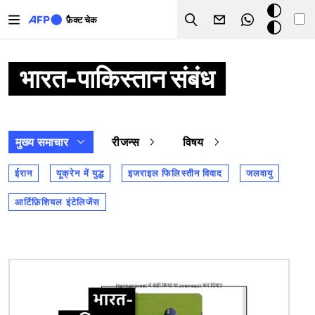
Skip to main content
डार्क
फ़ैक्ट चेक
Search
मोड
भारत-पाकिस्तान संबंध
मुख्य समाचार
रीजन्स
विषय
ईरान
यूक्रेन में युद्ध
इजराइल फिलिस्तीन विवाद
जलवायु
आर्टिफ़िशियल इंटेलिजेंस
चित्र